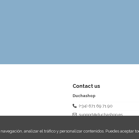
Contact us
Duchashop
(+34) 671 69 71 90
support@duchashop.es
navegación, analizar el tráfico y personalizar contenidos. Puedes aceptar tod