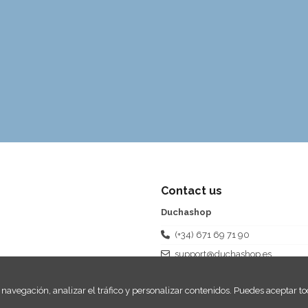
Contact us
Duchashop
(+34) 671 69 71 90
support@duchashop.es
navegación, analizar el tráfico y personalizar contenidos. Puedes aceptar tod