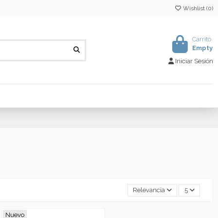
Wishlist (
0
)
Carrito
Empty
Iniciar Sesión
Relevancia
5
Nuevo