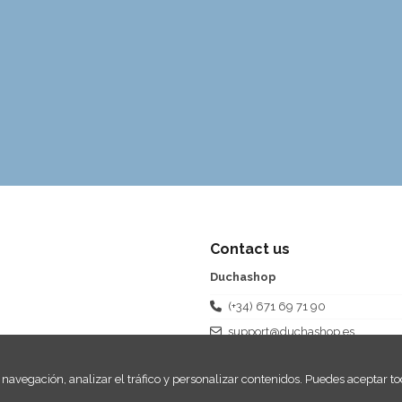
Contact us
Duchashop
(+34) 671 69 71 90
support@duchashop.es
navegación, analizar el tráfico y personalizar contenidos. Puedes aceptar tod