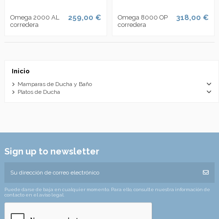
259,00 €
318,00 €
Omega 2000 AL
Omega 8000 OP
corredera
corredera
Inicio
Mamparas de Ducha y Baño
Platos de Ducha
Sign up to newsletter
Puede darse de baja en cualquier momento. Para ello, consulte nuestra información de
contacto en el aviso legal.