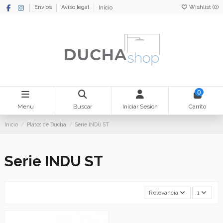
Wishlist (
0
)
Envíos
Aviso legal
Inicio
0
Menu
Buscar
Iniciar Sesión
Carrito
Inicio
Platos de Ducha
Serie INDU ST
Serie INDU ST
Relevancia
1