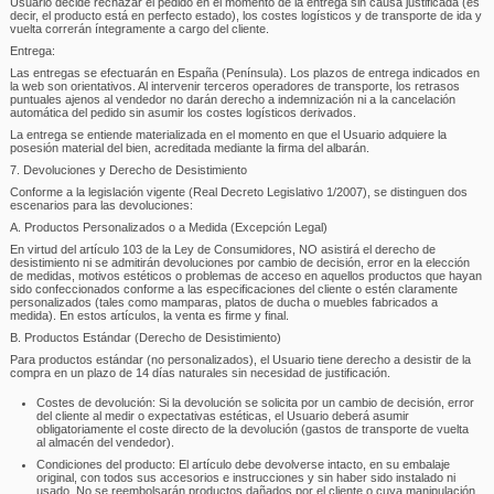
Usuario decide rechazar el pedido en el momento de la entrega sin causa justificada (es
decir, el producto está en perfecto estado), los costes logísticos y de transporte de ida y
vuelta correrán íntegramente a cargo del cliente.
Entrega:
Las entregas se efectuarán en España (Península). Los plazos de entrega indicados en
la web son orientativos. Al intervenir terceros operadores de transporte, los retrasos
puntuales ajenos al vendedor no darán derecho a indemnización ni a la cancelación
automática del pedido sin asumir los costes logísticos derivados.
La entrega se entiende materializada en el momento en que el Usuario adquiere la
posesión material del bien, acreditada mediante la firma del albarán.
7. Devoluciones y Derecho de Desistimiento
Conforme a la legislación vigente (Real Decreto Legislativo 1/2007), se distinguen dos
escenarios para las devoluciones:
A. Productos Personalizados o a Medida (Excepción Legal)
En virtud del artículo 103 de la Ley de Consumidores, NO asistirá el derecho de
desistimiento ni se admitirán devoluciones por cambio de decisión, error en la elección
de medidas, motivos estéticos o problemas de acceso en aquellos productos que hayan
sido confeccionados conforme a las especificaciones del cliente o estén claramente
personalizados (tales como mamparas, platos de ducha o muebles fabricados a
medida). En estos artículos, la venta es firme y final.
B. Productos Estándar (Derecho de Desistimiento)
Para productos estándar (no personalizados), el Usuario tiene derecho a desistir de la
compra en un plazo de 14 días naturales sin necesidad de justificación.
Costes de devolución: Si la devolución se solicita por un cambio de decisión, error
del cliente al medir o expectativas estéticas, el Usuario deberá asumir
obligatoriamente el coste directo de la devolución (gastos de transporte de vuelta
al almacén del vendedor).
Condiciones del producto: El artículo debe devolverse intacto, en su embalaje
original, con todos sus accesorios e instrucciones y sin haber sido instalado ni
usado. No se reembolsarán productos dañados por el cliente o cuya manipulación