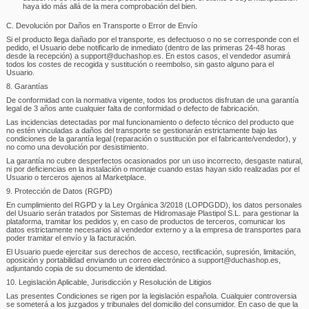
haya ido más allá de la mera comprobación del bien.
C. Devolución por Daños en Transporte o Error de Envío
Si el producto llega dañado por el transporte, es defectuoso o no se corresponde con el
pedido, el Usuario debe notificarlo de inmediato (dentro de las primeras 24-48 horas
desde la recepción) a support@duchashop.es. En estos casos, el vendedor asumirá
todos los costes de recogida y sustitución o reembolso, sin gasto alguno para el
Usuario.
8. Garantías
De conformidad con la normativa vigente, todos los productos disfrutan de una garantía
legal de 3 años ante cualquier falta de conformidad o defecto de fabricación.
Las incidencias detectadas por mal funcionamiento o defecto técnico del producto que
no estén vinculadas a daños del transporte se gestionarán estrictamente bajo las
condiciones de la garantía legal (reparación o sustitución por el fabricante/vendedor), y
no como una devolución por desistimiento.
La garantía no cubre desperfectos ocasionados por un uso incorrecto, desgaste natural,
ni por deficiencias en la instalación o montaje cuando estas hayan sido realizadas por el
Usuario o terceros ajenos al Marketplace.
9. Protección de Datos (RGPD)
En cumplimiento del RGPD y la Ley Orgánica 3/2018 (LOPDGDD), los datos personales
del Usuario serán tratados por Sistemas de Hidromasaje Plastipol S.L. para gestionar la
plataforma, tramitar los pedidos y, en caso de productos de terceros, comunicar los
datos estrictamente necesarios al vendedor externo y a la empresa de transportes para
poder tramitar el envío y la facturación.
El Usuario puede ejercitar sus derechos de acceso, rectificación, supresión, limitación,
oposición y portabilidad enviando un correo electrónico a support@duchashop.es,
adjuntando copia de su documento de identidad.
10. Legislación Aplicable, Jurisdicción y Resolución de Litigios
Las presentes Condiciones se rigen por la legislación española. Cualquier controversia
se someterá a los juzgados y tribunales del domicilio del consumidor. En caso de que la