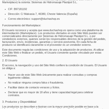
Marketplace) la ostenta: Sistemas de Hidromasaje Plastipol S.L.
CIF: B97181192
Dirección: C/ Malvasia 7, 46380, Cheste Valencia (España)
Correo electrónico: support@duchashop.es
Funcionamiento del Marketplace:
El Usuario reconoce y acepta que www.duchashop.es opera como una plataforma de
intermediación (Marketplace). Los productos ofertados en este Sitio Web pueden ser
comercializados directamente por Sistemas de Hidromasaje Plastipol S.L. o por
vendedores externos, quienes serán los responsables directos de la gestión del pedido,
facturación, envío, incidencias, garantías y servicio postventa. En cada ficha de
producto se identificará claramente si el proveedor es un vendedor externo.
Este documento regula las condiciones de uso y la adquisición de productos. Al utilizar
este Sitio Web o finalizar un pedido, el Usuario consiente quedar vinculado por estas
Condiciones.
2. El Usuario
El acceso, la navegación y uso del Sitio Web confiere la condición de Usuario. El Usuario
se obliga a:
Hacer uso de este Sitio Web únicamente para realizar consultas y compras
legalmente válidas.
No realizar ninguna compra falsa o fraudulenta.
Facilitar datos de contacto veraces y lícitos.
Declarar que es mayor de 18 años y tiene capacidad legal para celebrar
contratos.
3. Productos y Disponibilidad
Los productos se describen e ilustran con la mayor precisión posible en base a la