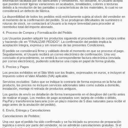
información facilitada por los fabricantes y vendedores. No obstante, el Usuario acepta
que pueden existir ligeras variaciones en acabados, tonalidades, colores o texturas
debido a la resolución de las pantallas o características de los materiales, lo cual no se
considerará un defecto de fábrica.
La disponibilidad de todos los pedidos está estrictamente sujeta al stock del vendedor en
el momento de la confirmación del pedido. Si se produjeran dificultades de suministro o
roturas de stock, se contactará al Usuario a la mayor brevedad para proceder al
reembolso total del importe abonado.
4. Proceso de Compra y Formalización del Pedido
Los Usuarios pueden adquirir los productos siguiendo el procedimiento de compra online
y haciendo clic en "FINALIZAR PEDIDO". La confirmación del pedido implica la
aceptación íntegra, expresa y sin reservas de las presentes Condiciones.
El pedido se considerará firme y validado desde el momento en que se procese el pago.
Seguidamente, el Usuario recibirá un correo electrónico de confirmación. Una vez
concluido el procedimiento, se emitirá la correspondiente factura electrónica (enviada
por correo electrónico), pudiendo solicitarse una copia en papel de forma gratuita.
5. Precios y Pagos
Los precios exhibidos en el Sitio Web son los finales, expresados en euros, e incluyen el
Impuesto sobre el Valor Añadido (IVA) aplicable.
Servicios excluidos: Salvo que se indique lo contrario de forma expresa en la ficha del
producto, los precios no incluyen servicios adicionales tales como subida a domicilio,
instalación, montaje ni retirada de productos antiguos.
Los gastos de envío se detallarán de forma transparente en el desglose del carrito antes
de realizar el pago. Los medios de pago aceptados son: tarjeta de crédito o débito,
PayPal y transferencia bancaria (con un plazo máximo de 5 días naturales para recibir el
pago antes de la anulación del pedido).
6. Envío, Entrega y Cancelaciones
Cancelaciones de Pedidos:
Una vez que el pedido ha sido confirmado y se ha iniciado su proceso de preparación
logística o envío por parte del vendedor, no se admitirán cancelaciones gratuitas. Si el