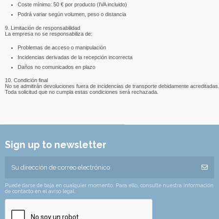
Coste mínimo: 50 € por producto (IVA incluido)
Podrá variar según volumen, peso o distancia
9. Limitación de responsabilidad
La empresa no se responsabiliza de:
Problemas de acceso o manipulación
Incidencias derivadas de la recepción incorrecta
Daños no comunicados en plazo
10. Condición final
No se admitirán devoluciones fuera de incidencias de transporte debidamente acreditadas
Toda solicitud que no cumpla estas condiciones será rechazada.
Sign up to newsletter
Puede darse de baja en cualquier momento. Para ello, consulte nuestra información
de contacto en el aviso legal.