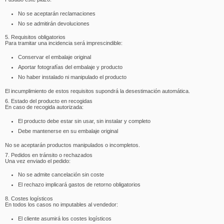
No se aceptarán reclamaciones
No se admitirán devoluciones
5. Requisitos obligatorios
Para tramitar una incidencia será imprescindible:
Conservar el embalaje original
Aportar fotografías del embalaje y producto
No haber instalado ni manipulado el producto
El incumplimiento de estos requisitos supondrá la desestimación automática.
6. Estado del producto en recogidas
En caso de recogida autorizada:
El producto debe estar sin usar, sin instalar y completo
Debe mantenerse en su embalaje original
No se aceptarán productos manipulados o incompletos.
7. Pedidos en tránsito o rechazados
Una vez enviado el pedido:
No se admite cancelación sin coste
El rechazo implicará gastos de retorno obligatorios
8. Costes logísticos
En todos los casos no imputables al vendedor:
El cliente asumirá los costes logísticos