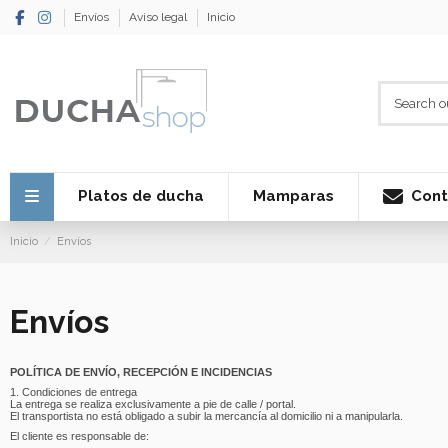
Envíos
Aviso legal
Inicio
Cont
Platos de ducha
Mamparas
Inicio
Envíos
Envíos
POLÍTICA DE ENVÍO, RECEPCIÓN E INCIDENCIAS
1. Condiciones de entrega
La entrega se realiza exclusivamente a pie de calle / portal.
El transportista no está obligado a subir la mercancía al domicilio ni a manipularla.
El cliente es responsable de: