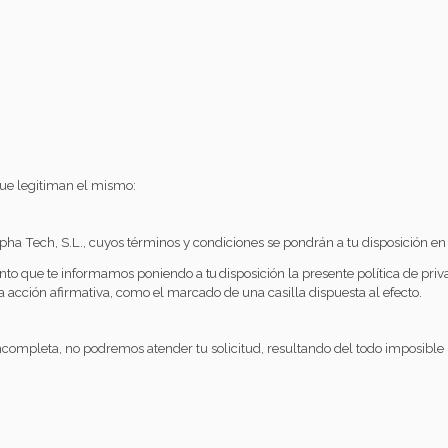
 que legitiman el mismo:
Alpha Tech, S.L., cuyos términos y condiciones se pondrán a tu disposición e
 tanto que te informamos poniendo a
tu
disposición la presente política de pri
acción afirmativa, como el marcado de una casilla dispuesta al efecto.
incompleta, no podremos atender tu solicitud, resultando del todo imposible p