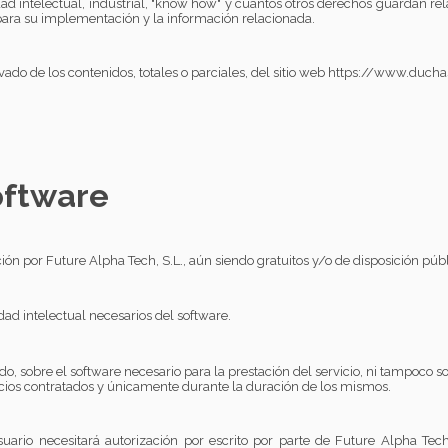
dad intelectual, industrial, "know how" y cuantos
otros derechos guardan rel
para su implementación y la información relacionada.
ado de los contenidos, totales o parciales, del
sitio web https://www.ducha
oftware
ión por Future Alpha Tech, S.L., aún siendo gratuitos y/o de disposición públ
ad intelectual necesarios del software.
ado, sobre el software necesario para la prestación del servicio, ni tampoco 
icios contratados y únicamente durante la duración de los mismos.
ario necesitará autorización por escrito por parte de Future Alpha Tech, 