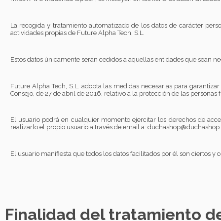
La recogida y tratamiento automatizado de los datos de carácter pers
actividades propias de Future Alpha Tech, S.L.
Estos datos únicamente serán cedidos a aquellas entidades que sean nec
Future Alpha Tech, S.L. adopta las medidas necesarias para garantizar 
Consejo, de 27 de abril de 2016, relativo a la protección de las personas 
El usuario podrá en cualquier momento ejercitar los derechos de acceso
realizarlo el propio usuario a través de email a:
duchashop@duchashop.
El usuario manifiesta que todos los datos facilitados por él son cierto
Finalidad del tratamiento d