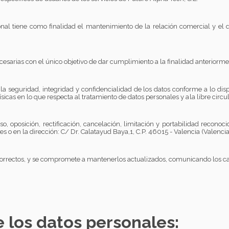
onal tiene como finalidad el mantenimiento de la relación comercial y el
esarias con el único objetivo de dar cumplimiento a la finalidad anteriorm
la seguridad, integridad y confidencialidad
de
los datos conforme a lo di
físicas en lo que respecta al tratamiento de datos personales y
a
la libre circ
, oposición, rectificación, cancelación, limitación y portabilidad reconoc
es
o en la dirección: C/ Dr. Calatayud Baya,1, C.P. 46015 - Valencia (Valencia
s y correctos, y se compromete a mantenerlos actualizados, comunicando los c
e los datos personales: