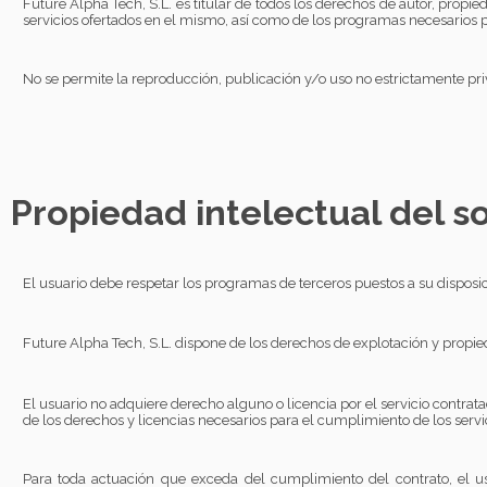
Future Alpha Tech, S.L. es titular de todos los derechos de autor, propie
servicios ofertados en el mismo, así como de los programas necesarios 
No se permite la reproducción, publicación y/o uso no estrictamente priv
Propiedad intelectual del s
El usuario debe respetar los programas de terceros puestos a su disposic
Future Alpha Tech, S.L. dispone de los derechos de explotación y propied
El usuario no adquiere derecho alguno o licencia por el servicio contrat
de los derechos y licencias necesarios para el cumplimiento de los serv
Para toda actuación que exceda del cumplimiento del contrato, el usu