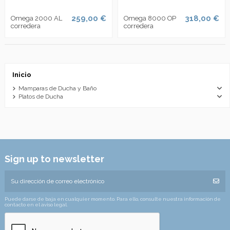
259,00 €
318,00 €
Omega 2000 AL
Omega 8000 OP
corredera
corredera
Inicio
Mamparas de Ducha y Baño
Platos de Ducha
Sign up to newsletter
Puede darse de baja en cualquier momento. Para ello, consulte nuestra información de
contacto en el aviso legal.