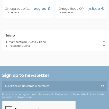
259,00 €
318,00 €
Omega 2000 AL
Omega 8000 OP
corredera
corredera
Inicio
Mamparas de Ducha y Baño
Platos de Ducha
Sign up to newsletter
Puede darse de baja en cualquier momento. Para ello, consulte nuestra información de
contacto en el aviso legal.