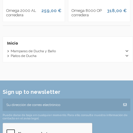
259,00 €
318,00 €
Omega 2000 AL
Omega 8000 OP
corredera
corredera
Inicio
Mamparas de Ducha y Baño
Platos de Ducha
Sign up to newsletter
Puede darse de baja en cualquier momento. Para ello, consulte nuestra información de
contacto en el aviso legal.