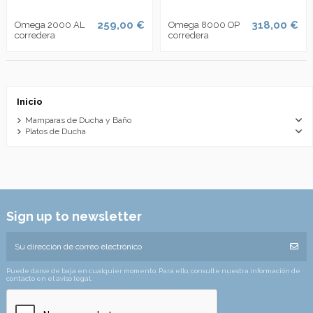
259,00 €
318,00 €
Omega 2000 AL
Omega 8000 OP
corredera
corredera
Inicio
Mamparas de Ducha y Baño
Platos de Ducha
Sign up to newsletter
Puede darse de baja en cualquier momento. Para ello, consulte nuestra información de
contacto en el aviso legal.