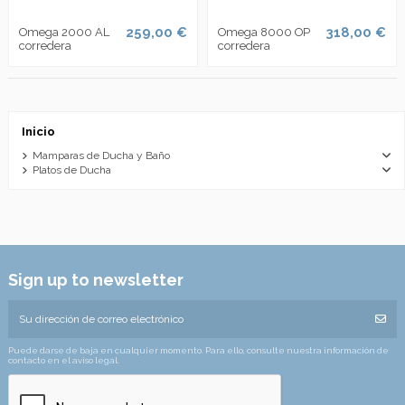
259,00 €
318,00 €
Omega 2000 AL
Omega 8000 OP
corredera
corredera
Inicio
Mamparas de Ducha y Baño
Platos de Ducha
Sign up to newsletter
Puede darse de baja en cualquier momento. Para ello, consulte nuestra información de
contacto en el aviso legal.