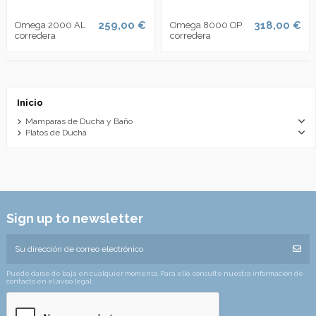
259,00 €
318,00 €
Omega 2000 AL
Omega 8000 OP
corredera
corredera
Inicio
Mamparas de Ducha y Baño
Platos de Ducha
Sign up to newsletter
Puede darse de baja en cualquier momento. Para ello, consulte nuestra información de
contacto en el aviso legal.