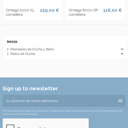
259,00 €
318,00 €
Omega 2000 AL
Omega 8000 OP
corredera
corredera
Inicio
Mamparas de Ducha y Baño
Platos de Ducha
Sign up to newsletter
Puede darse de baja en cualquier momento. Para ello, consulte nuestra información de
contacto en el aviso legal.